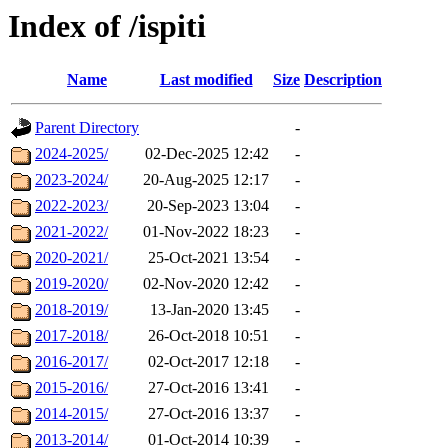
Index of /ispiti
Name
Last modified
Size
Description
Parent Directory
-
2024-2025/
02-Dec-2025 12:42
-
2023-2024/
20-Aug-2025 12:17
-
2022-2023/
20-Sep-2023 13:04
-
2021-2022/
01-Nov-2022 18:23
-
2020-2021/
25-Oct-2021 13:54
-
2019-2020/
02-Nov-2020 12:42
-
2018-2019/
13-Jan-2020 13:45
-
2017-2018/
26-Oct-2018 10:51
-
2016-2017/
02-Oct-2017 12:18
-
2015-2016/
27-Oct-2016 13:41
-
2014-2015/
27-Oct-2016 13:37
-
2013-2014/
01-Oct-2014 10:39
-